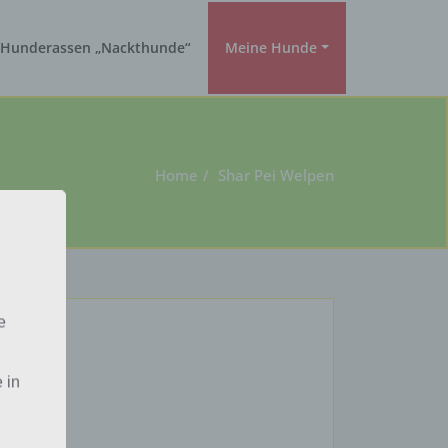
Hunderassen „Nackthunde“
Meine Hunde
Home
Shar Pei Welpen
e
 in