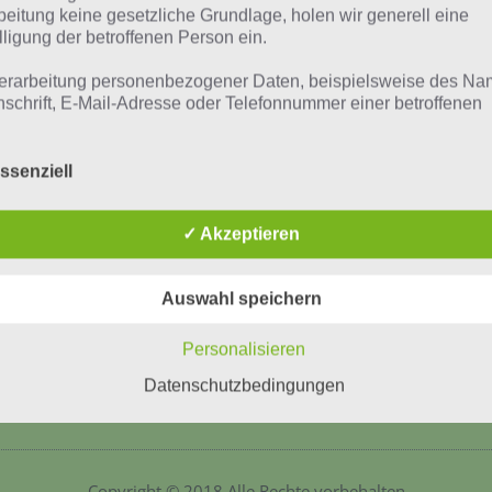
beitung keine gesetzliche Grundlage, holen wir generell eine
lligung der betroffenen Person ein.
erarbeitung personenbezogener Daten, beispielsweise des Na
nschrift, E-Mail-Adresse oder Telefonnummer einer betroffenen
n, erfolgt stets im Einklang mit der Datenschutz-Grundverordnu
n Übereinstimmung mit den für uns geltenden landesspezifisch
schutzbestimmungen. Mittels dieser Datenschutzerklärung mö
ssenziell
 Unternehmen die Öffentlichkeit über Art, Umfang und Zweck de
rhobenen, genutzten und verarbeiteten personenbezogenen Da
✓ Akzeptieren
mieren. Ferner werden betroffene Personen mittels dieser
schutzerklärung über die ihnen zustehenden Rechte aufgeklärt
Auswahl speichern
aben als für die Verarbeitung Verantwortlicher zahlreiche techn
rganisatorische Maßnahmen umgesetzt, um einen möglichst
nlosen Schutz der über diese Internetseite verarbeiteten
Personalisieren
nenbezogenen Daten sicherzustellen. Dennoch können
Datenschutzbedingungen
netbasierte Datenübertragungen grundsätzlich Sicherheitslücke
isen, sodass ein absoluter Schutz nicht gewährleistet werden k
iesem Grund steht es jeder betroffenen Person frei,
nenbezogene Daten auch auf alternativen Wegen, beispielswe
onisch, an uns zu übermitteln.
Copyright © 2018 Alle Rechte vorbehalten