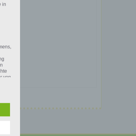
 in
mens,
ng
en
chte
r von
ten
.
ische
n