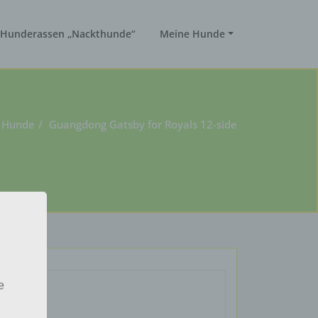
Hunderassen „Nackthunde“
Meine Hunde
 Hunde
Guangdong Gatsby for Royals 12-side
e