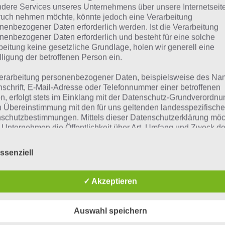
dere Services unseres Unternehmens über unsere Internetseite
uch nehmen möchte, könnte jedoch eine Verarbeitung
nenbezogener Daten erforderlich werden. Ist die Verarbeitung
nenbezogener Daten erforderlich und besteht für eine solche
beitung keine gesetzliche Grundlage, holen wir generell eine
lligung der betroffenen Person ein.
erarbeitung personenbezogener Daten, beispielsweise des Na
nschrift, E-Mail-Adresse oder Telefonnummer einer betroffenen
n, erfolgt stets im Einklang mit der Datenschutz-Grundverordnu
n Übereinstimmung mit den für uns geltenden landesspezifisch
schutzbestimmungen. Mittels dieser Datenschutzerklärung mö
 Unternehmen die Öffentlichkeit über Art, Umfang und Zweck de
rhobenen, genutzten und verarbeiteten personenbezogenen Da
mieren. Ferner werden betroffene Personen mittels dieser
ssenziell
schutzerklärung über die ihnen zustehenden Rechte aufgeklärt
aben als für die Verarbeitung Verantwortlicher zahlreiche techn
✓ Akzeptieren
rganisatorische Maßnahmen umgesetzt, um einen möglichst
nlosen Schutz der über diese Internetseite verarbeiteten
nenbezogenen Daten sicherzustellen. Dennoch können
Auswahl speichern
netbasierte Datenübertragungen grundsätzlich Sicherheitslücke