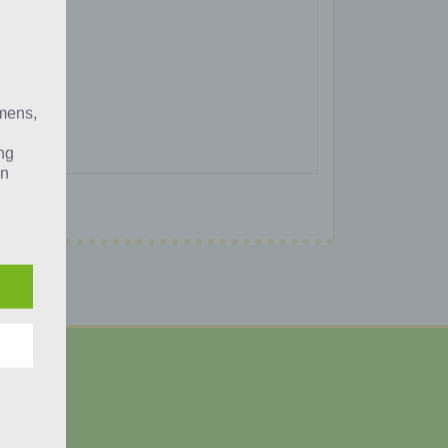
mens,
ng
en
chte
r von
ten
.
ische
n
ann.