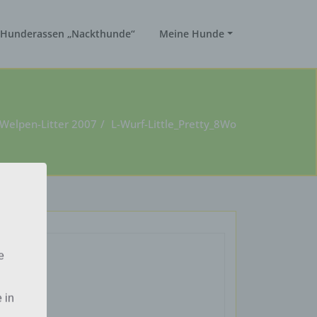
Hunderassen „Nackthunde“
Meine Hunde
Welpen-Litter 2007
L-Wurf-Little_Pretty_8Wo
e
 in