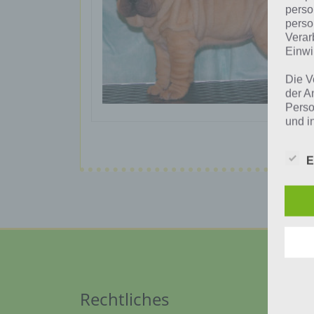
perso
perso
Verar
Einwi
Die V
der A
Perso
und i
Daten
unser
E
uns e
infor
Daten
Wir h
und o
lücke
perso
Inter
aufwe
Rechtliches
Aus d