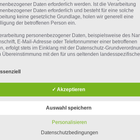
nenbezogener Daten erforderlich werden. Ist die Verarbeitung
nenbezogener Daten erforderlich und besteht für eine solche
beitung keine gesetzliche Grundlage, holen wir generell eine
lligung der betroffenen Person ein.
erarbeitung personenbezogener Daten, beispielsweise des Na
nschrift, E-Mail-Adresse oder Telefonnummer einer betroffenen
n, erfolgt stets im Einklang mit der Datenschutz-Grundverordnu
n Übereinstimmung mit den für uns geltenden landesspezifisch
schutzbestimmungen. Mittels dieser Datenschutzerklärung mö
 Unternehmen die Öffentlichkeit über Art, Umfang und Zweck de
ssenziell
rhobenen, genutzten und verarbeiteten personenbezogenen Da
mieren. Ferner werden betroffene Personen mittels dieser
schutzerklärung über die ihnen zustehenden Rechte aufgeklärt
✓ Akzeptieren
aben als für die Verarbeitung Verantwortlicher zahlreiche techn
rganisatorische Maßnahmen umgesetzt, um einen möglichst
Auswahl speichern
nlosen Schutz der über diese Internetseite verarbeiteten
nenbezogenen Daten sicherzustellen. Dennoch können
Personalisieren
netbasierte Datenübertragungen grundsätzlich Sicherheitslücke
isen, sodass ein absoluter Schutz nicht gewährleistet werden k
Datenschutzbedingungen
iesem Grund steht es jeder betroffenen Person frei,