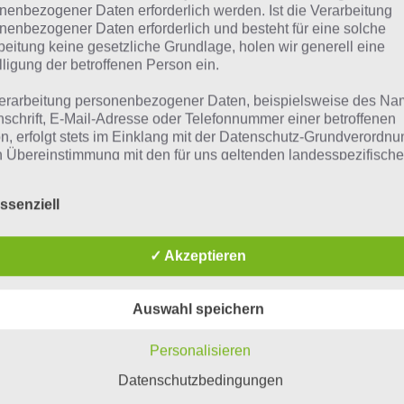
nenbezogener Daten erforderlich werden. Ist die Verarbeitung
nenbezogener Daten erforderlich und besteht für eine solche
beitung keine gesetzliche Grundlage, holen wir generell eine
lligung der betroffenen Person ein.
erarbeitung personenbezogener Daten, beispielsweise des Na
nschrift, E-Mail-Adresse oder Telefonnummer einer betroffenen
n, erfolgt stets im Einklang mit der Datenschutz-Grundverordnu
n Übereinstimmung mit den für uns geltenden landesspezifisch
schutzbestimmungen. Mittels dieser Datenschutzerklärung mö
 Unternehmen die Öffentlichkeit über Art, Umfang und Zweck de
ssenziell
rhobenen, genutzten und verarbeiteten personenbezogenen Da
mieren. Ferner werden betroffene Personen mittels dieser
schutzerklärung über die ihnen zustehenden Rechte aufgeklärt
✓ Akzeptieren
aben als für die Verarbeitung Verantwortlicher zahlreiche techn
rganisatorische Maßnahmen umgesetzt, um einen möglichst
Auswahl speichern
nlosen Schutz der über diese Internetseite verarbeiteten
nenbezogenen Daten sicherzustellen. Dennoch können
Personalisieren
netbasierte Datenübertragungen grundsätzlich Sicherheitslücke
isen, sodass ein absoluter Schutz nicht gewährleistet werden k
Datenschutzbedingungen
iesem Grund steht es jeder betroffenen Person frei,