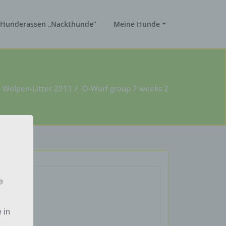
Hunderassen „Nackthunde“
Meine Hunde
Welpen-Litter 2011
O-Wurf group 2 weeks 2
e
 in