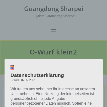
Skip
Guangdong Sharpei
to
content
35 Jahre Guandong Sharpei
O-Wurf klein2
Home
Shar Pei Welpen
Welpen-Litter 2011
O-Wurf klein2
Datenschutzerklärung
Stand: 16.09.2021
Wir freuen uns sehr über Ihr Interesse an unserem
Unternehmen. Eine Nutzung der Internetseiten ist
grundsätzlich ohne jede Angabe
personenbezogener Daten möglich. Sofern eine