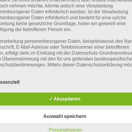
uch nehmen möchte, könnte jedoch eine Verarbeitung
nenbezogener Daten erforderlich werden. Ist die Verarbeitung
nenbezogener Daten erforderlich und besteht für eine solche
beitung keine gesetzliche Grundlage, holen wir generell eine
lligung der betroffenen Person ein.
erarbeitung personenbezogener Daten, beispielsweise des Na
nschrift, E-Mail-Adresse oder Telefonnummer einer betroffenen
n, erfolgt stets im Einklang mit der Datenschutz-Grundverordnu
n Übereinstimmung mit den für uns geltenden landesspezifisch
schutzbestimmungen. Mittels dieser Datenschutzerklärung mö
 Unternehmen die Öffentlichkeit über Art, Umfang und Zweck de
rhobenen, genutzten und verarbeiteten personenbezogenen Da
ssenziell
mieren. Ferner werden betroffene Personen mittels dieser
schutzerklärung über die ihnen zustehenden Rechte aufgeklärt
✓ Akzeptieren
aben als für die Verarbeitung Verantwortlicher zahlreiche techn
rganisatorische Maßnahmen umgesetzt, um einen möglichst
nlosen Schutz der über diese Internetseite verarbeiteten
Auswahl speichern
nenbezogenen Daten sicherzustellen. Dennoch können
netbasierte Datenübertragungen grundsätzlich Sicherheitslücke
isen, sodass ein absoluter Schutz nicht gewährleistet werden k
Personalisieren