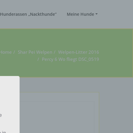
Hunderassen „Nackthunde“
Meine Hunde
Home
Shar Pei Welpen
Welpen-Litter 2016
Percy 6 Wo fliegt DSC_0519
e
 in